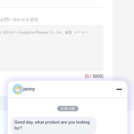
接お問い合わせを送信
(
0
/ 3000)
jenny
9:42 AM
Good day, what product are you looking 
for?