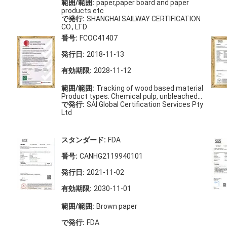
範囲/範囲:
paper,paper board and paper
products etc
で発行:
SHANGHAI SAILWAY CERTIFICATION
CO., LTD
番号:
FCOC41407
発行日:
2018-11-13
有効期限:
2028-11-12
範囲/範囲:
Tracking of wood based material
Product types: Chemical pulp, unbleached
P1.4, Copying, printing, communication
で発行:
SAI Global Certification Services Pty
paper P2.1, Newsprint P2.2, Wrapping and
Ltd
packaging paper P2.3, Impregnated papers
P2.4.1, Photographic base papers P2.4.2,
Thermographic pap
スタンダード:
FDA
番号:
CANHG2119940101
発行日:
2021-11-02
有効期限:
2030-11-01
範囲/範囲:
Brown paper
で発行:
FDA