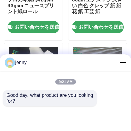
43gsm ニュースプリ
い 白色 クレップ 紙 紙
ント紙ロール
花 紙 工芸 紙
会社案内
お問い合わせを送信
お問い合わせを送信
品質管理
お問い合わせ
jenny
ニュース
9:21 AM
すべての場合
Good day, what product are you looking 
for?
ジャーナル印刷のため
45gsm 48.8gsmのバ
の新聞印刷紙光沢が無
ージンの木材パルプの
CADの作図装置ペーパー
いPapelのシート
新聞用紙のペーパー幅
680mm 781mmの包装
紙
炭素のないNCR紙
お問い合わせを送信
お問い合わせを送信