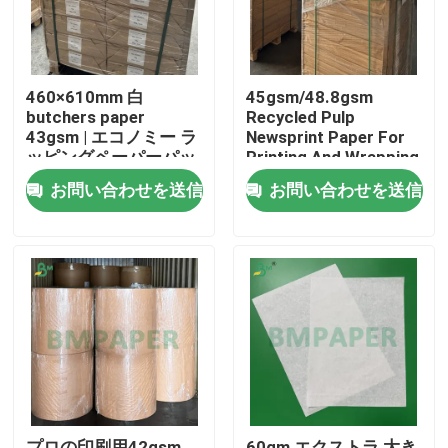
460×610mm 白
45gsm/48.8gsm
butchers paper
Recycled Pulp
43gsm | エコノミー ラ
Newsprint Paper For
ッピングペーパーパッ
Printing And Wrapping
ク 20kg
In Roll
お問い合わせを送信
お問い合わせを送信
ホーム
製品
企業情報
プロの印刷用42gsm
60gm エクストラ 大き