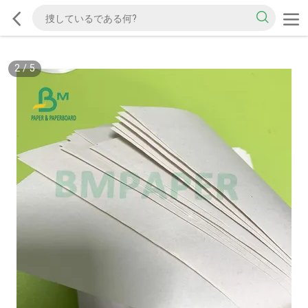
2
/
5