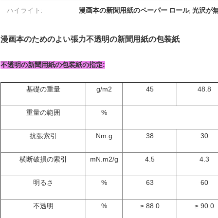
ハイライト:
漫画本の新聞用紙のペーパー ロール
,
光沢が
漫画本のためのよい張力不透明の新聞用紙の包装紙
不透明の新聞用紙の包装紙の指定:
基礎の重量
g/m2
45
48.8
重量の範囲
%
抗張索引
Nm.g
38
30
横断破損の索引
mN.m2/g
4.5
4.3
明るさ
%
63
60
不透明
%
≥ 88.0
≥ 90.0