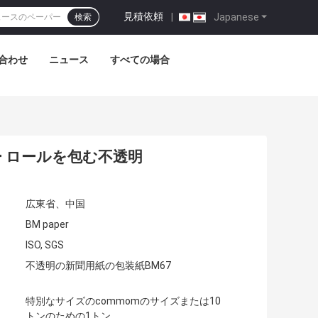
見積依頼
|
Japanese
検索
合わせ
ニュース
すべての場合
 ロールを包む不透明
広東省、中国
BM paper
ISO, SGS
不透明の新聞用紙の包装紙BM67
特別なサイズのcommomのサイズまたは10
トンのための1トン