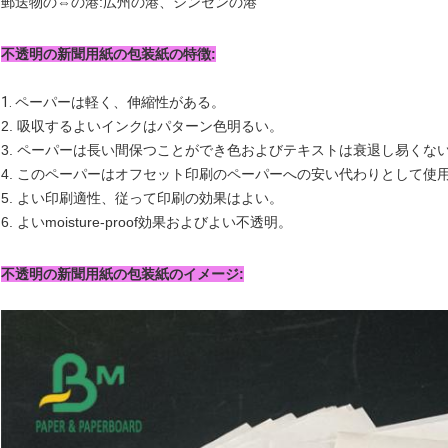
郵送物の⇔の港:広州の港、シンセンの港
不透明の新聞用紙の包装紙の特徴:
1.
ペーパーは軽く、伸縮性がある。
2. 吸収するよいインクはパターン色明るい。
3. ペーパーは長い間保つことができ色およびテキストは衰退し易くな
4. このペーパーはオフセット印刷のペーパーへの安い代わりとして使
5. よい印刷適性、従って印刷の効果はよい。
6. よいmoisture-proof効果およびよい不透明。
不透明の新聞用紙の包装紙のイメージ: