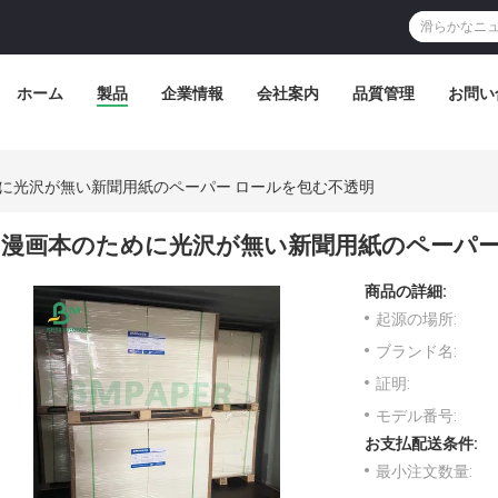
ホーム
製品
企業情報
会社案内
品質管理
お問い
に光沢が無い新聞用紙のペーパー ロールを包む不透明
漫画本のために光沢が無い新聞用紙のペーパー
商品の詳細:
起源の場所:
ブランド名:
証明:
モデル番号:
お支払配送条件:
最小注文数量: