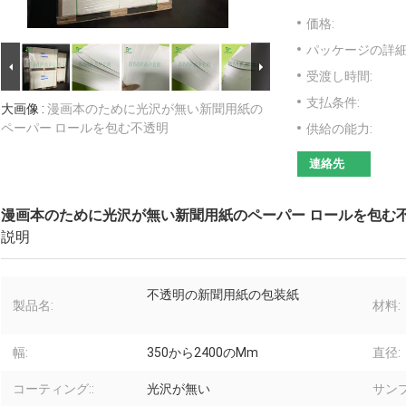
価格:
パッケージの詳細
受渡し時間:
支払条件:
大画像 :
漫画本のために光沢が無い新聞用紙の
ペーパー ロールを包む不透明
供給の能力:
連絡先
漫画本のために光沢が無い新聞用紙のペーパー ロールを包む
説明
不透明の新聞用紙の包装紙
製品名:
材料:
幅:
350から2400のMm
直径:
コーティング::
光沢が無い
サンプ