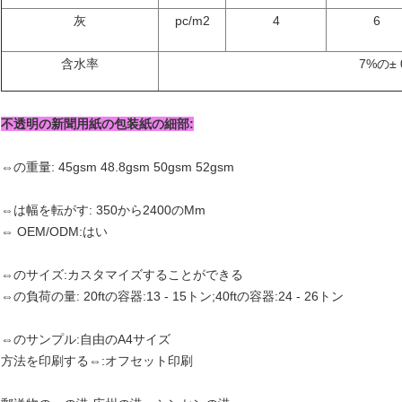
灰
pc/m2
4
6
含水率
7%の± 
不透明の新聞用紙の包装紙の細部:
⇔の重量: 45gsm 48.8gsm 50gsm 52gsm
⇔は幅を転がす: 350から2400のMm
⇔ OEM/ODM:はい
⇔のサイズ:カスタマイズすることができる
⇔の負荷の量: 20ftの容器:13 - 15トン;40ftの容器:24 - 26トン
⇔のサンプル:自由のA4サイズ
方法を印刷する⇔:オフセット印刷