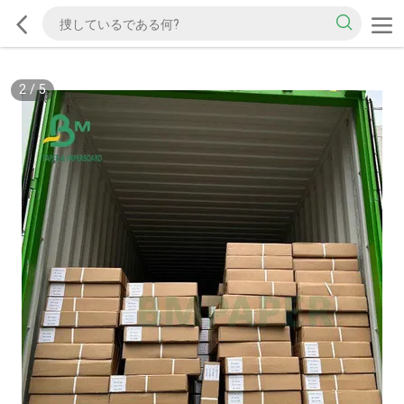
2
/
5