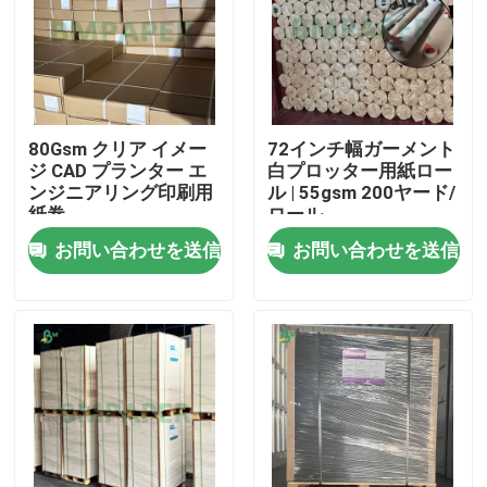
80Gsm クリア イメー
72インチ幅ガーメント
ジ CAD プランター エ
白プロッター用紙ロー
ンジニアリング印刷用
ル | 55gsm 200ヤード/
紙巻
ロール
お問い合わせを送信
お問い合わせを送信
ホーム
製品
企業情報