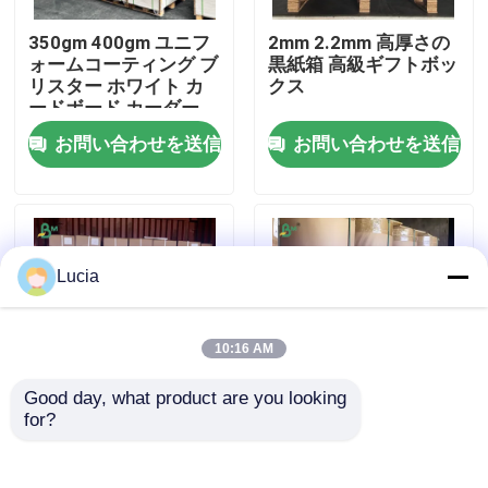
350gm 400gm ユニフ
2mm 2.2mm 高厚さの
会社案内
ォームコーティング ブ
黒紙箱 高級ギフトボッ
リスター ホワイト カ
クス
ードボード カーダー
カード
品質管理
お問い合わせを送信
お問い合わせを送信
お問い合わせ
ニュース
Lucia
すべての場合
10:16 AM
Good day, what product are you looking 
CADの作図装置ペーパー
for?
20lb 2インチ 3インチ
FDA 60-90g 穀物袋包
コアサイズ CADプロッ
装用ブラウンクラフト
ター用紙ロール
紙ロール
炭素のないNCR紙