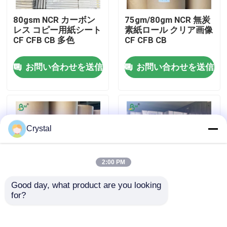
80gsm NCR カーボン
75gm/80gm NCR 無炭
会社案内
レス コピー用紙シート
素紙ロール クリア画像
CF CFB CB 多色
CF CFB CB
品質管理
お問い合わせを送信
お問い合わせを送信
お問い合わせ
ニュース
Crystal
すべての場合
2:00 PM
Good day, what product are you looking 
CADの作図装置ペーパー
for?
55gm NCR 無炭素複製
単部NCR紙 20lb コー
紙 契約書に有効
ティングされた無炭素
紙 画像 青いコピー
炭素のないNCR紙