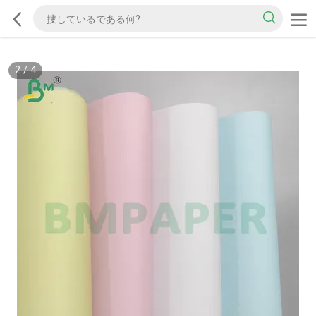
2
/
4