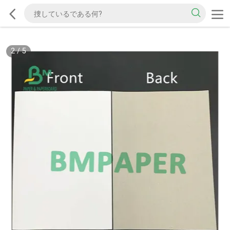
2
/
5