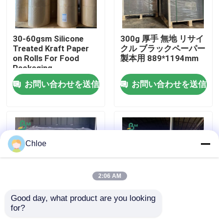
会社案内
30-60gsm Silicone
300g 厚手 無地 リサイ
Treated Kraft Paper
クル ブラックペーパー
on Rolls For Food
製本用 889*1194mm
品質管理
Packaging
お問い合わせを送信
お問い合わせを送信
お問い合わせ
ニュース
Chloe
すべての場合
2:06 AM
CADの作図装置ペーパー
Good day, what product are you looking 
for?
屋外広告用 環境に優し
350gm クレイコーテ
炭素のないNCR紙