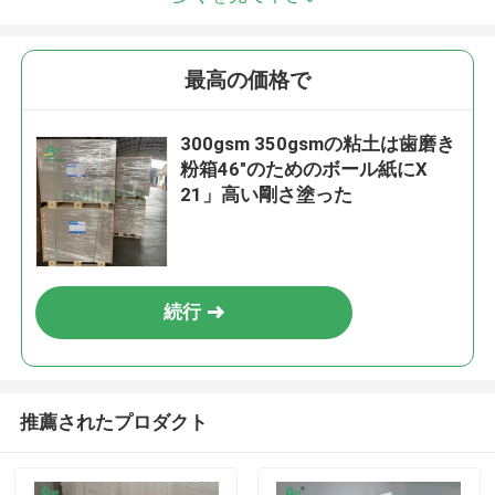
最高の価格で
300gsm 350gsmの粘土は歯磨き
粉箱46"のためのボール紙にX
21」高い剛さ塗った
続行
推薦されたプロダクト