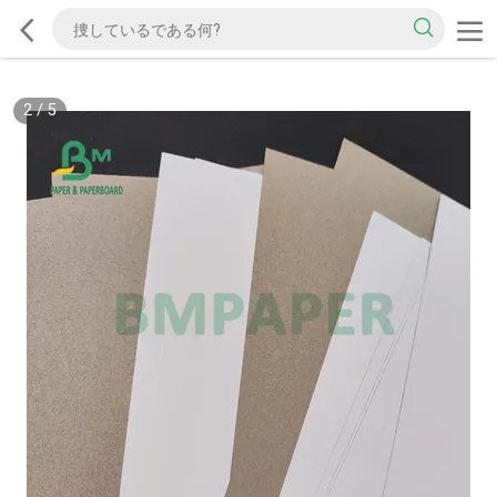
2
/
5