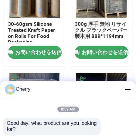
会社案内
30-60gsm Silicone
300g 厚手 無地 リサイ
Treated Kraft Paper
クル ブラックペーパー
on Rolls For Food
製本用 889*1194mm
品質管理
Packaging
お問い合わせを送信
お問い合わせを送信
お問い合わせ
ニュース
Cherry
すべての場合
8:09 AM
CADの作図装置ペーパー
Good day, what product are you looking 
for?
屋外広告用 環境に優し
350gm クレイコーテ
炭素のないNCR紙