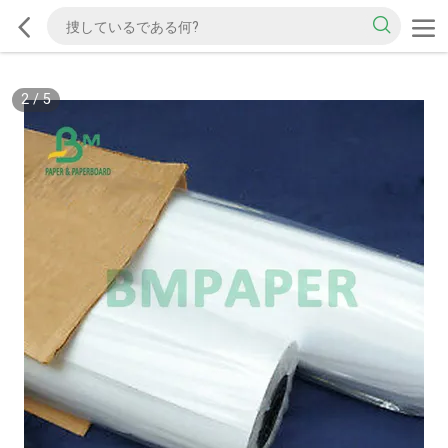
2
/
5