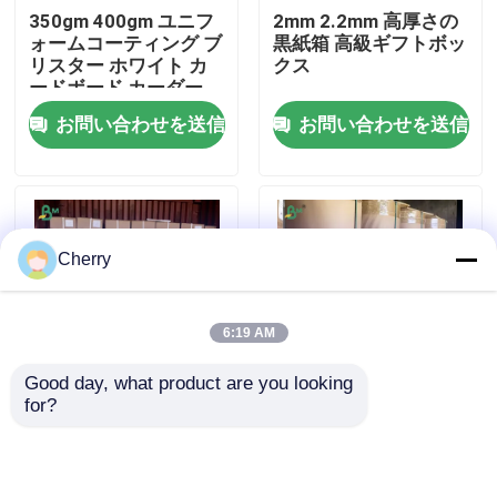
350gm 400gm ユニフ
2mm 2.2mm 高厚さの
ォームコーティング ブ
黒紙箱 高級ギフトボッ
会社案内
リスター ホワイト カ
クス
ードボード カーダー
カード
お問い合わせを送信
お問い合わせを送信
品質管理
お問い合わせ
Cherry
ニュース
6:19 AM
すべての場合
Good day, what product are you looking 
for?
20lb 2インチ 3インチ
FDA 60-90g 穀物袋包
CADの作図装置ペーパー
コアサイズ CADプロッ
装用ブラウンクラフト
ター用紙ロール
紙ロール
610mm*46m
炭素のないNCR紙